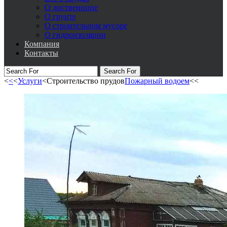
О лиственнице
О грунте
О строительном мусоре
О гидроизоляции
Компания
Контакты
Search For
<
<
<
Услуги
<
Строительство прудов
Пожарный водоем
<
<