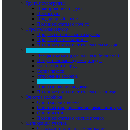
Грунт, почвогрунты
Планировочный грунт
Пескогрунт
Плодородный грунт
Полезные статьи о грунте
Строительный мусор
Продажа строительного мусора
Продажа битого кирпича
Полезные статьи о строительном мусоре
Строительство прудов
Декоративные пруды для дачи (водоемы)
Искусственные водоемы, пруды
Как построить пруд
Копка прудов
Углубление водоема
Пожарный водоем
Проектирование водоемов
Полезные статьи о строительстве прудов
Очистка водоёмов
Очистка дна водоема
Очистка от водорослей водоемов и прудов
Очистка от ила
Полезные статьи о чистке прудов
Мелиорация участка
Сельскохозяйственная мелиорация