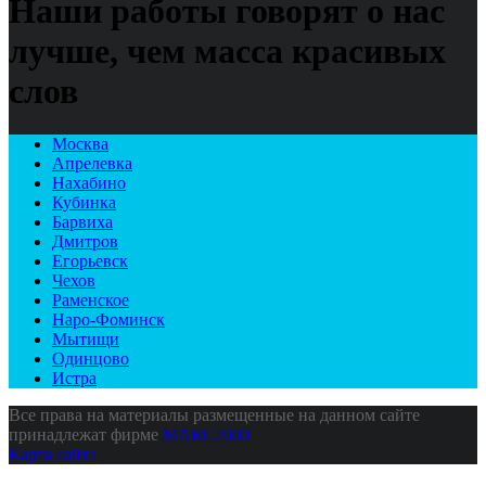
Наши работы говорят о нас
лучше, чем масса красивых
слов
Москва
Апрелевка
Нахабино
Кубинка
Барвиха
Дмитров
Егорьевск
Чехов
Раменское
Наро-Фоминск
Мытищи
Одинцово
Истра
Все права на материалы размещенные на данном сайте
принадлежат фирме
MARC2000
Карта сайта