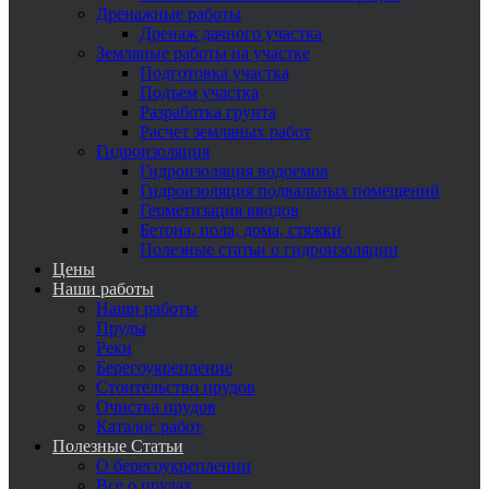
Дренажные работы
Дренаж дачного участка
Земляные работы на участке
Подготовка участка
Подъем участка
Разработка грунта
Расчет земляных работ
Гидроизоляция
Гидроизоляция водоемов
Гидроизоляция подвальных помещений
Герметизация вводов
Бетона, пола, дома, стяжки
Полезные статьи о гидроизоляции
Цены
Наши работы
Наши работы
Пруды
Реки
Берегоукрепление
Стоительство прудов
Очистка прудов
Каталог работ
Полезные Статьи
О берегоукреплении
Все о прудах