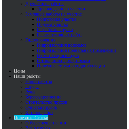
Дренажные работы
Дренаж дачного участка
Земляные работы на участке
Подготовка участка
Подъем участка
Разработка грунта
Расчет земляных работ
Гидроизоляция
Гидроизоляция водоемов
Гидроизоляция подвальных помещений
Герметизация вводов
Бетона, пола, дома, стяжки
Полезные статьи о гидроизоляции
Цены
Наши работы
Наши работы
Пруды
Реки
Берегоукрепление
Стоительство прудов
Очистка прудов
Каталог работ
Полезные Статьи
О берегоукреплении
Все о прудах