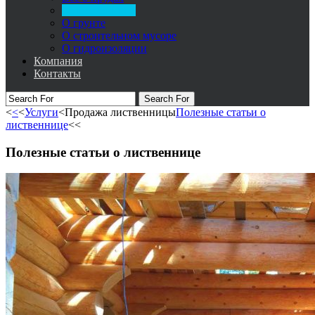
О лиственнице
О грунте
О строительном мусоре
О гидроизоляции
Компания
Контакты
Search For
<
<
<
Услуги
<
Продажа лиственницы
Полезные статьи о
лиственнице
<
<
Полезные статьи о лиственнице