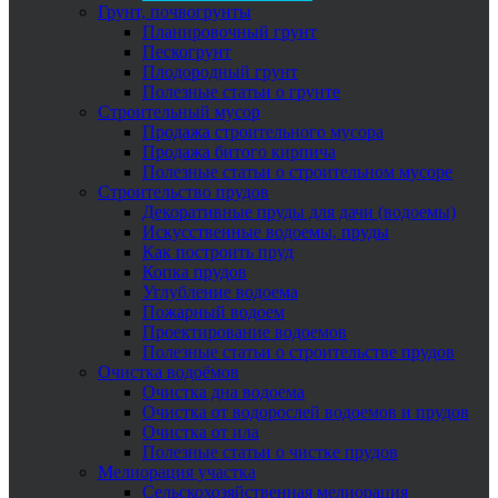
Грунт, почвогрунты
Планировочный грунт
Пескогрунт
Плодородный грунт
Полезные статьи о грунте
Строительный мусор
Продажа строительного мусора
Продажа битого кирпича
Полезные статьи о строительном мусоре
Строительство прудов
Декоративные пруды для дачи (водоемы)
Искусственные водоемы, пруды
Как построить пруд
Копка прудов
Углубление водоема
Пожарный водоем
Проектирование водоемов
Полезные статьи о строительстве прудов
Очистка водоёмов
Очистка дна водоема
Очистка от водорослей водоемов и прудов
Очистка от ила
Полезные статьи о чистке прудов
Мелиорация участка
Сельскохозяйственная мелиорация