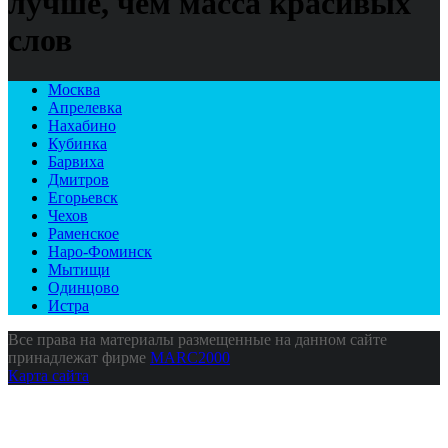
лучше, чем масса красивых
слов
Москва
Апрелевка
Нахабино
Кубинка
Барвиха
Дмитров
Егорьевск
Чехов
Раменское
Наро-Фоминск
Мытищи
Одинцово
Истра
Все права на материалы размещенные на данном сайте
принадлежат фирме
MARC2000
Карта сайта