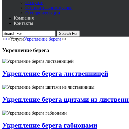
О грунте
О строительном мусоре
О гидроизоляции
Компания
Контакты
Search For
<
<
<
Услуги
Укрепление берега
<
<
Укрепление берега
Укрепление берега лиственницей
Укрепление берега щитами из листвен
Укрепление берега габионами