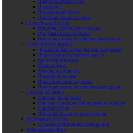
Планировочный грунт
Пескогрунт
Плодородный грунт
Полезные статьи о грунте
Строительный мусор
Продажа строительного мусора
Продажа битого кирпича
Полезные статьи о строительном мусоре
Строительство прудов
Декоративные пруды для дачи (водоемы)
Искусственные водоемы, пруды
Как построить пруд
Копка прудов
Углубление водоема
Пожарный водоем
Проектирование водоемов
Полезные статьи о строительстве прудов
Очистка водоёмов
Очистка дна водоема
Очистка от водорослей водоемов и прудов
Очистка от ила
Полезные статьи о чистке прудов
Мелиорация участка
Сельскохозяйственная мелиорация
Дренажные работы