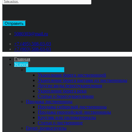
5080303@mail.ru
+7 (495) 508-03-03
+7 (903) 508-03-03
Главная
Услуги
Укрепление берега
Укрепление берега лиственницей
Укрепление берега щитами из лиственницы
Другие виды берегоукрепления
Укрепление берега реки
Статьи о берегоукреплении
Продажа лиственницы
Продажа сибирской лиственницы
Продажа европейской лиственницы
Кругляк или пиломатериалы
Cтатьи о лиственнице
Грунт, почвогрунты