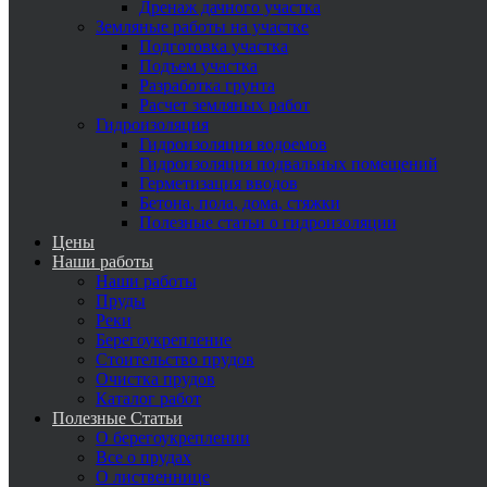
Дренаж дачного участка
Земляные работы на участке
Подготовка участка
Подъем участка
Разработка грунта
Расчет земляных работ
Гидроизоляция
Гидроизоляция водоемов
Гидроизоляция подвальных помещений
Герметизация вводов
Бетона, пола, дома, стяжки
Полезные статьи о гидроизоляции
Цены
Наши работы
Наши работы
Пруды
Реки
Берегоукрепление
Стоительство прудов
Очистка прудов
Каталог работ
Полезные Статьи
О берегоукреплении
Все о прудах
О лиственнице