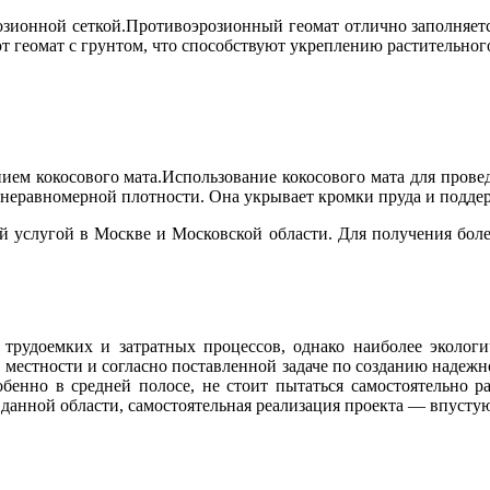
озионной сеткой.
Противоэрозионный геомат отлично заполняетс
 геомат с грунтом, что способствуют укреплению растительного
ием кокосового мата.
Использование кокосового мата для провед
 неравномерной плотности. Она укрывает кромки пруда и поддер
ой услугой в Москве и Московской области. Для получения бо
рудоемких и затратных процессов, однако наиболее экологи
 местности и согласно поставленной задаче по созданию надежн
бенно в средней полосе, не стоит пытаться самостоятельно ра
 в данной области, самостоятельная реализация проекта — впуст