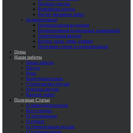
Подъем участка
Разработка грунта
Расчет земляных работ
Гидроизоляция
Гидроизоляция водоемов
Гидроизоляция подвальных помещений
Герметизация вводов
Бетона, пола, дома, стяжки
Полезные статьи о гидроизоляции
Цены
Наши работы
Наши работы
Пруды
Реки
Берегоукрепление
Стоительство прудов
Очистка прудов
Каталог работ
Полезные Статьи
О берегоукреплении
Все о прудах
О лиственнице
О грунте
О строительном мусоре
О гидроизоляции