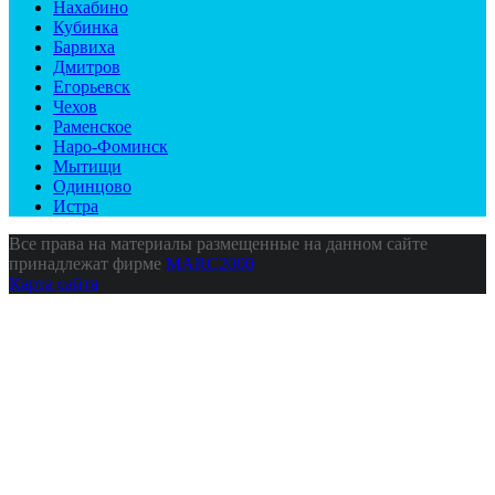
Нахабино
Кубинка
Барвиха
Дмитров
Егорьевск
Чехов
Раменское
Наро-Фоминск
Мытищи
Одинцово
Истра
Все права на материалы размещенные на данном сайте
принадлежат фирме
MARC2000
Карта сайта