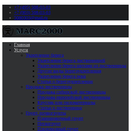
+7 (495) 508-03-03
+7 (903) 508-03-03
5080303@mail.ru
Главная
Услуги
Укрепление берега
Укрепление берега лиственницей
Укрепление берега щитами из лиственницы
Другие виды берегоукрепления
Укрепление берега реки
Статьи о берегоукреплении
Продажа лиственницы
Продажа сибирской лиственницы
Продажа европейской лиственницы
Кругляк или пиломатериалы
Cтатьи о лиственнице
Грунт, почвогрунты
Планировочный грунт
Пескогрунт
Плодородный грунт