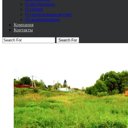
О лиственнице
О грунте
О строительном мусоре
О гидроизоляции
Компания
Контакты
Search For