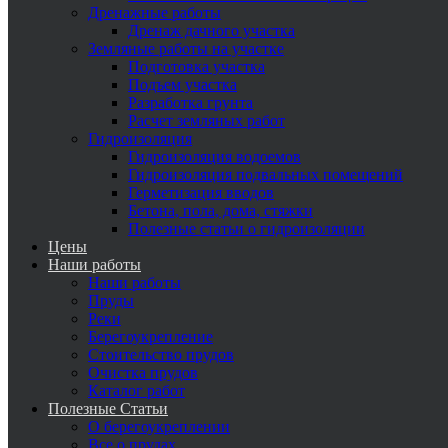
Дренажные работы
Дренаж дачного участка
Земляные работы на участке
Подготовка участка
Подъем участка
Разработка грунта
Расчет земляных работ
Гидроизоляция
Гидроизоляция водоемов
Гидроизоляция подвальных помещений
Герметизация вводов
Бетона, пола, дома, стяжки
Полезные статьи о гидроизоляции
Цены
Наши работы
Наши работы
Пруды
Реки
Берегоукрепление
Стоительство прудов
Очистка прудов
Каталог работ
Полезные Статьи
О берегоукреплении
Все о прудах