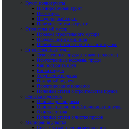
Грунт, почвогрунты
Планировочный грунт
Пескогрунт
Плодородный грунт
Полезные статьи о грунте
Строительный мусор
Продажа строительного мусора
Продажа битого кирпича
Полезные статьи о строительном мусоре
Строительство прудов
Декоративные пруды для дачи (водоемы)
Искусственные водоемы, пруды
Как построить пруд
Копка прудов
Углубление водоема
Пожарный водоем
Проектирование водоемов
Полезные статьи о строительстве прудов
Очистка водоёмов
Очистка дна водоема
Очистка от водорослей водоемов и прудов
Очистка от ила
Полезные статьи о чистке прудов
Мелиорация участка
Сельскохозяйственная мелиорация